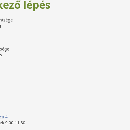
kező lépés
ntsége
g
tsége
s
ca 4
tek 9:00-11:30