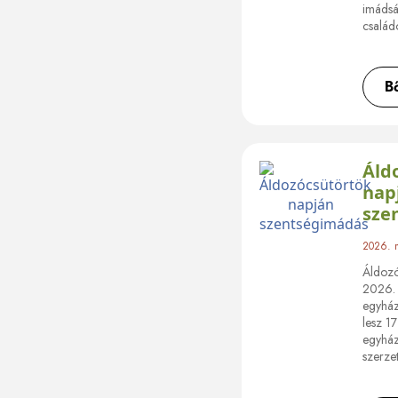
imádság
család
B
Áld
nap
sze
2026. 
Áldozó
2026. 
egyház
lesz 1
egyház
szerze