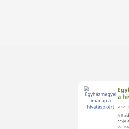
Egy
a h
2026. 
A Bold
anyja 
pünkös