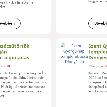
hogy a rend
ra hívjuk a fiatalokat, a
okat…
ővebben
Bőveb
ozócsütörtök
Szent G
ján
templo
ntségimádás
Dinnyé
május 04.
2026. május 0
csütörtök napján szentségimádás
Kissevich Má
május 14-én, áldozócsütörtökön,
2026-os ​Sze
megyénk közös szentségimádása
Dinnyésen ​Há
7-19 óráig. „közösen imádkozunk
ünnepléssel 
megyénkért – különösen papi,
templomunk v
tesi…