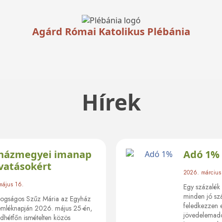
Agárd Római Katolikus Plébánia
Hírek
házmegyei imanap
Adó 1%
ivatásokért
2026. március
május 16.
Egy százalék 
minden jó sz
ogságos Szűz Mária az Egyház
feledkezzen e
emléknapján 2026. május 25-én,
jövedelemadó
dhétfőn ismételten közös