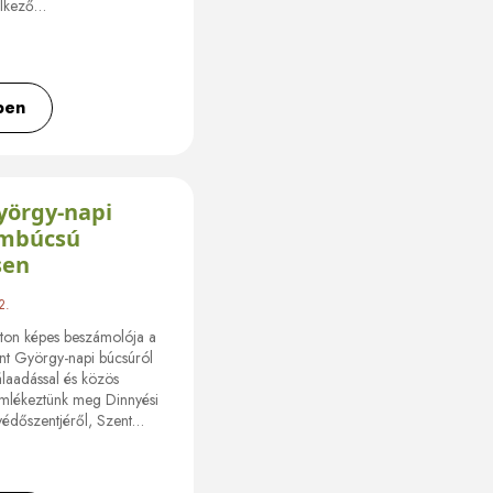
elkező…
ben
yörgy-napi
mbúcsú
sen
2.
rton képes beszámolója a
nt György-napi búcsúról
laadással és közös
emlékeztünk meg Dinnyési
édőszentjéről, Szent…