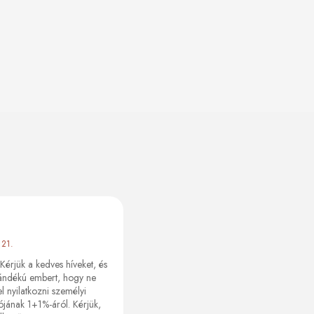
 21.
Kérjük a kedves híveket, és
ándékú embert, hogy ne
l nyilatkozni személyi
jának 1+1%-áról. Kérjük,