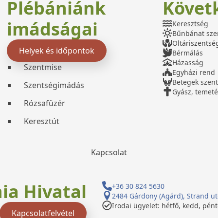
Plébániánk
Követ
imádságai
Keresztség
Bűnbánat sze
Oltáriszentsé
Helyek és időpontok
Bérmálás
Házasság
Szentmise
Egyházi rend
Betegek szen
Szentségimádás
Gyász, temeté
Rózsafüzér
Keresztút
Kapcsolat
ia Hivatal
+36 30 824 5630
2484 Gárdony (Agárd), Strand ut
Irodai ügyelet: hétfő, kedd, pén
Kapcsolatfelvétel