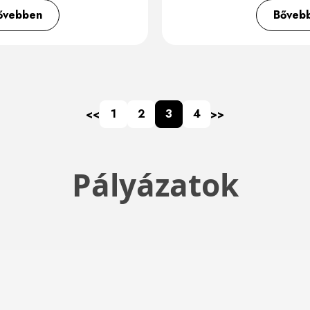
ővebben
Bőveb
1
2
3
4
<<
>>
Pályázatok