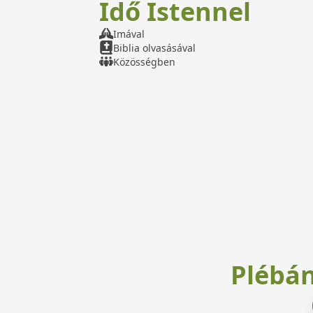
Idő Istennel
Imával
Biblia olvasásával
Közösségben
Plébán