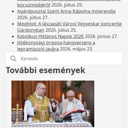
búcsúmiséjéről
2026. július 29.
Agárdpusztai Szent Anna Kápolna miserendje
2026. július 27.
Meghívó: A Jászapáti Városi Vegyeskar koncertje
Gárdonyban
2026. július 25.
Katolikus Hittanos Napok 2026
2026. június 27.
Jótékonysági orgona-hangverseny a
lepramisszió javára
2026. május 23.
Search
for:
További események