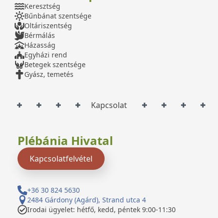
Keresztség
Bűnbánat szentsége
Oltáriszentség
Bérmálás
Házasság
Egyházi rend
Betegek szentsége
Gyász, temetés
Kapcsolat
Plébánia Hivatal
Kapcsolatfelvétel
+36 30 824 5630
2484 Gárdony (Agárd), Strand utca 4
Irodai ügyelet: hétfő, kedd, péntek 9:00-11:30