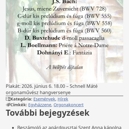
Plakát: 2026. június 6. 18.00 – Schnell Máté
orgonaművész hangversenye
Kategória:
Események
,
Hírek
Címkék:
Egyházzene
,
Orgonakoncert
További bejegyzések
Beszámoló az agárdpusztai Szent Anna kápolna