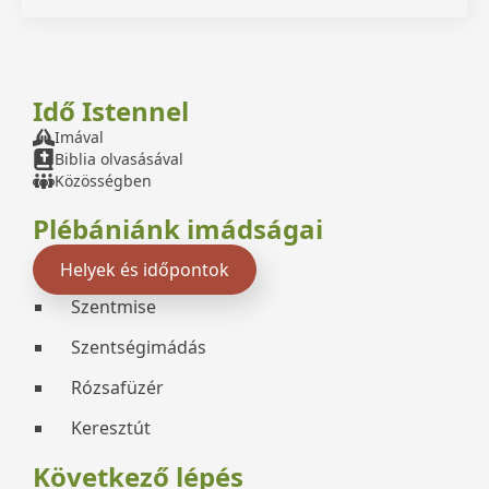
Idő Istennel
Imával
Biblia olvasásával
Közösségben
Plébániánk imádságai
Helyek és időpontok
Szentmise
Szentségimádás
Rózsafüzér
Keresztút
Következő lépés