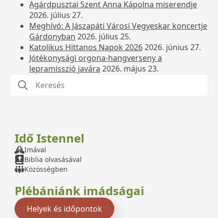
Agárdpusztai Szent Anna Kápolna miserendje
2026. július 27.
Meghívó: A Jászapáti Városi Vegyeskar koncertje
Gárdonyban
2026. július 25.
Katolikus Hittanos Napok 2026
2026. június 27.
Jótékonysági orgona-hangverseny a
lepramisszió javára
2026. május 23.
Search
for:
Idő Istennel
Imával
Biblia olvasásával
Közösségben
Plébániánk imádságai
Helyek és időpontok