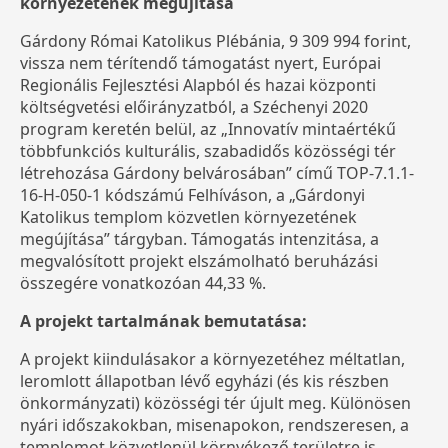
környezetének megújítása
Gárdony Római Katolikus Plébánia, 9 309 994 forint,
vissza nem térítendő támogatást nyert, Európai
Regionális Fejlesztési Alapból és hazai központi
költségvetési előirányzatból, a Széchenyi 2020
program keretén belül, az „Innovatív mintaértékű
többfunkciós kulturális, szabadidős közösségi tér
létrehozása Gárdony belvárosában” című TOP-7.1.1-
16-H-050-1 kódszámú Felhíváson, a „Gárdonyi
Katolikus templom közvetlen környezetének
megújítása” tárgyban. Támogatás intenzitása, a
megvalósított projekt elszámolható beruházási
összegére vonatkozóan 44,33 %.
A projekt tartalmának bemutatása:
A projekt kiindulásakor a környezetéhez méltatlan,
leromlott állapotban lévő egyházi (és kis részben
önkormányzati) közösségi tér újult meg. Különösen
nyári időszakokban, misenapokon, rendszeresen, a
templomot közvetlenül környékező területre is