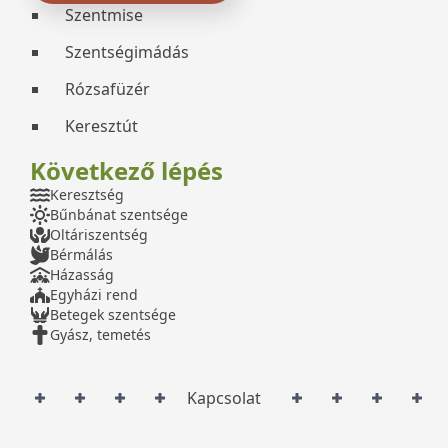
Szentmise
Szentségimádás
Rózsafüzér
Keresztút
Következő lépés
Keresztség
Bűnbánat szentsége
Oltáriszentség
Bérmálás
Házasság
Egyházi rend
Betegek szentsége
Gyász, temetés
Kapcsolat