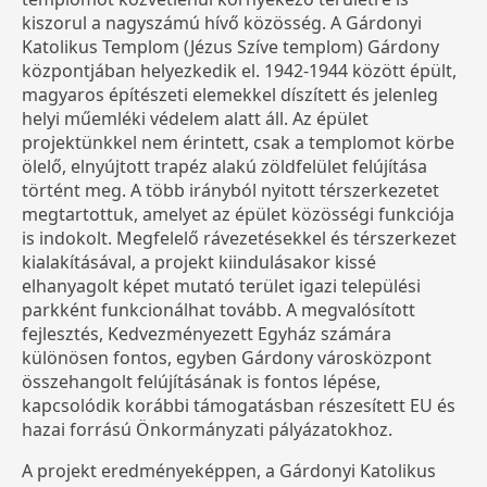
kiszorul a nagyszámú hívő közösség. A Gárdonyi
Katolikus Templom (Jézus Szíve templom) Gárdony
központjában helyezkedik el. 1942-1944 között épült,
magyaros építészeti elemekkel díszített és jelenleg
helyi műemléki védelem alatt áll. Az épület
projektünkkel nem érintett, csak a templomot körbe
ölelő, elnyújtott trapéz alakú zöldfelület felújítása
történt meg. A több irányból nyitott térszerkezetet
megtartottuk, amelyet az épület közösségi funkciója
is indokolt. Megfelelő rávezetésekkel és térszerkezet
kialakításával, a projekt kiindulásakor kissé
elhanyagolt képet mutató terület igazi települési
parkként funkcionálhat tovább. A megvalósított
fejlesztés, Kedvezményezett Egyház számára
különösen fontos, egyben Gárdony városközpont
összehangolt felújításának is fontos lépése,
kapcsolódik korábbi támogatásban részesített EU és
hazai forrású Önkormányzati pályázatokhoz.
A projekt eredményeképpen, a Gárdonyi Katolikus