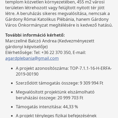
templom közvetlen környezetében, 455 m2 városi
területen létrehozott vagy felújított nyitott tér jött
létre. A beruházás sikeres megvalósítása, nemcsak a
Gárdony Római Katolikus Plébánia, hanem Gárdony
Város Önkormányzat megítélésére is kedvező hatású.
További információ kérhető:
Marczellné Balczó Andrea (Kedvezményezett
gárdonyi képviselője)
Elérhetősége: Tel: +36 22 370 350, E-mail:
agardplebania@gmail.com
A projekt azonosítószáma: TOP-7.1.1-16-H-ERFA-
2019-00190
Szerződött támogatás összege: 9 309 994 Ft
Megvalósított projektünk elszámolható
beruházási összege: 20 999 703 Ft
Támogatás intenzitása: 44,33 %
A projekt tényleges fizikai befejezésének