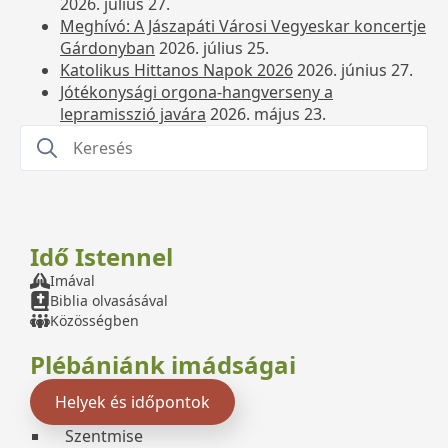
2026. július 27.
Meghívó: A Jászapáti Városi Vegyeskar koncertje
Gárdonyban
2026. július 25.
Katolikus Hittanos Napok 2026
2026. június 27.
Jótékonysági orgona-hangverseny a
lepramisszió javára
2026. május 23.
Search
for:
Idő Istennel
Imával
Biblia olvasásával
Közösségben
Plébániánk imádságai
Helyek és időpontok
Szentmise