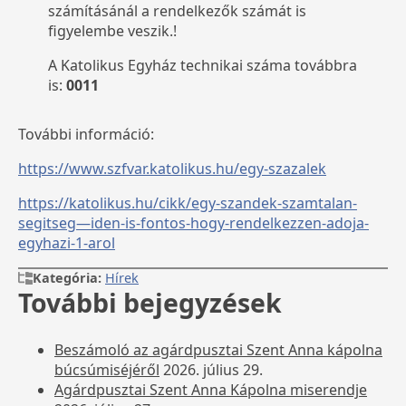
számításánál a rendelkezők számát is
figyelembe veszik.!
A Katolikus Egyház technikai száma továbbra
is:
0011
További információ:
https://www.szfvar.katolikus.hu/egy-szazalek
https://katolikus.hu/cikk/egy-szandek-szamtalan-
segitseg—iden-is-fontos-hogy-rendelkezzen-adoja-
egyhazi-1-arol
Kategória:
Hírek
További bejegyzések
Beszámoló az agárdpusztai Szent Anna kápolna
búcsúmiséjéről
2026. július 29.
Agárdpusztai Szent Anna Kápolna miserendje