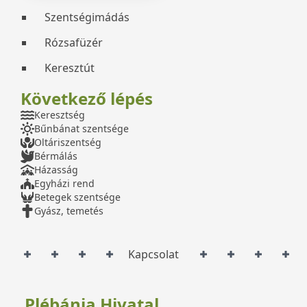
Szentségimádás
Rózsafüzér
Keresztút
Következő lépés
Keresztség
Bűnbánat szentsége
Oltáriszentség
Bérmálás
Házasság
Egyházi rend
Betegek szentsége
Gyász, temetés
Kapcsolat
Plébánia Hivatal