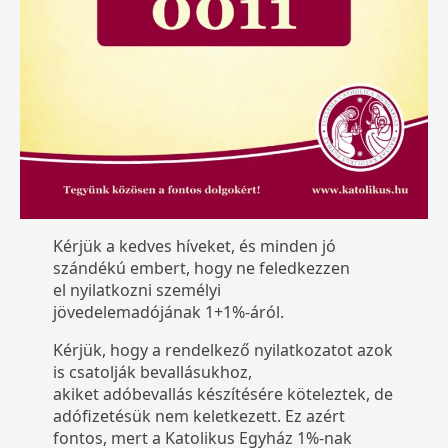
Kérjük a kedves híveket, és minden jó
szándékú embert, hogy ne feledkezzen
el nyilatkozni személyi
jövedelemadójának 1+1%-áról.
Kérjük, hogy a rendelkező nyilatkozatot azok
is csatolják bevallásukhoz,
akiket adóbevallás készítésére köteleztek, de
adófizetésük nem keletkezett. Ez azért
fontos, mert a Katolikus Egyház 1%-nak